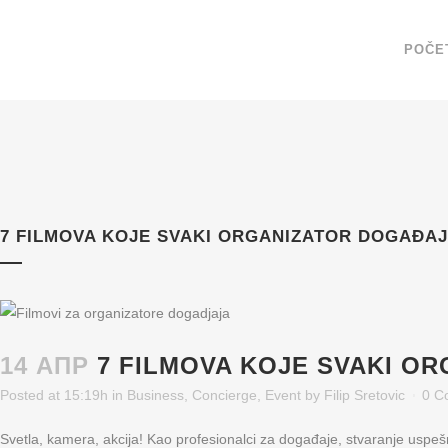
POČE
7 FILMOVA KOJE SVAKI ORGANIZATOR DOGAĐA
14 АПР
7 FILMOVA KOJE SVAKI O
Posted at 15:19h
in
Business
,
Concierge
,
Event
by
Filip Sretovic
0 C
Svetla, kamera, akcija! Kao profesionalci za događaje, stvaranje uspeš