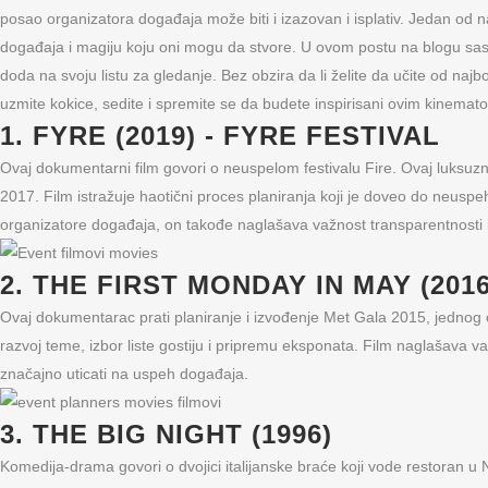
posao organizatora događaja može biti i izazovan i isplativ. Jedan od na
događaja i magiju koju oni mogu da stvore. U ovom postu na blogu sast
doda na svoju listu za gledanje. Bez obzira da li želite da učite od najbolji
uzmite kokice, sedite i spremite se da budete inspirisani ovim kinemat
1. FYRE (2019) - FYRE FESTIVAL
Ovaj dokumentarni film govori o neuspelom festivalu Fire. Ovaj luksuzn
2017. Film istražuje haotični proces planiranja koji je doveo do neuspeh
organizatore događaja, on takođe naglašava važnost transparentnosti i
2. THE FIRST MONDAY IN MAY (2016
Ovaj dokumentarac prati planiranje i izvođenje Met Gala 2015, jednog od 
razvoj teme, izbor liste gostiju i pripremu eksponata. Film naglašava va
značajno uticati na uspeh događaja.
3. THE BIG NIGHT (1996)
Komedija-drama govori o dvojici italijanske braće koji vode restoran u Nju