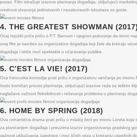
posao. Film istražuje izazove planiranja događaja, uključujući marketing
vrednost stvaranja jedinstvenih i nezaboravnih iskustava za goste.
4. THE GREATEST SHOWMAN (2017
Ovaj mjuzikl priča priču o P.T. Barnum i njegovo putovanje da stvori n
ovaj film je savršen za organizatore događaja koji žele da kreiraju vizu
događaja i ističe moć spektakla u očaravanju publike.
5. C'EST LA VIE! (2017)
Ova francuska komedija prati priču o organizatoru venčanja po imenu M
često komičan proces planiranja, uključujući izazove rada sa teškim k
naglašava važnost fleksibilnosti i rešavanja problema u planiranju dog
6. HOME BY SPRING (2018)
Ova romantična drama prati priču o mladoj ženi po imenu Loreta koja s
za planiranjem događaja i preuzima izazov organizovanja gradskog godiš
važnost uključivanja zajednice i moć ličnih veza u kreiranju uspešnih d