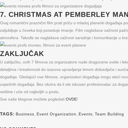
7. CHRISTMAS AT PEMBERLEY MAN
Ovaj romantični praznični film prati priču o mladoj planerki događaja p
zaljubljuje u čoveka koji poseduje imanje. Film naglašava važnost pažn
atmosfera. Takođe se naglašava važnost saradnje i komunikacije u kre
ZAKLJUČAK
U zaključku, ovih 7 filmova za organizatore nude dragocene uvide i lekc
detaljima i kreativnosti do izazova upravljanja timom dobavljača i suo
događaja. Gledajući ove filmove, organizatori događaja mogu steći nove
uspešnih događaja. Bez obzira da li ste iskusan profesionalac za događaj
veštine i uče od najboljih u poslu.
Sve naše blogove možete pogledati
OVDE
!
TAGS:
Business
,
Event Organization
,
Events
,
Team Building